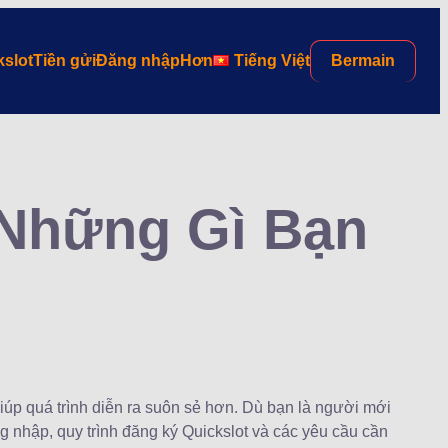
kslot
Tiền gửi
Đăng nhập
Hơn
Tiếng Việt
Bermain
 Những Gì Bạn
iúp quá trình diễn ra suôn sẻ hơn. Dù bạn là người mới
 nhập, quy trình đăng ký Quickslot và các yêu cầu cần