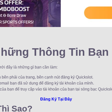
Những Thông Tin Bạn
ới đây là những gì bạn cần làm:
 bên phải của trang, bên cạnh nút đăng ký Quickslot.
email bạn đã sử dụng để đăng ký tài khoản của mình.
ủa bạn để truy cập vào tài khoản của bạn tại sòng bạc Quickslo
Đăng Ký Tại Đây
Thì Sao?