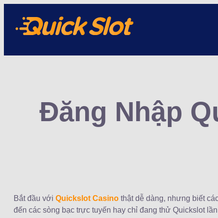
Skip
to
content
Đăng Nhập Qu
Bắt đầu với
Quickslot Casino
thật dễ dàng, nhưng biết cá
đến các sòng bạc trực tuyến hay chỉ đang thử Quickslot l