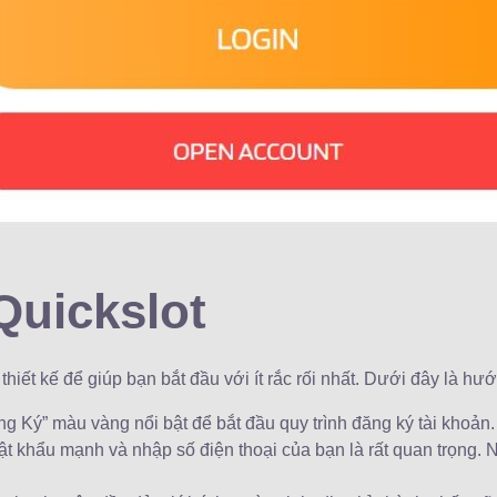
Quickslot
thiết kế để giúp bạn bắt đầu với ít rắc rối nhất. Dưới đây là h
ng Ký” màu vàng nổi bật để bắt đầu quy trình đăng ký tài khoản.
t khẩu mạnh và nhập số điện thoại của bạn là rất quan trọng. 