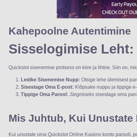
Kahepoolne Autentimine
Sisselogimise Leht:
Quickslot sisenemise protsess on kiire ja lihtne. Siin on, m
Leidke Sisenemise Nupp:
Otsige lehe ülemisest par
Sisestage Oma E-post:
Klõpsake nuppu ja tippige e-
Tippige Oma Parool:
Järgmiseks sisestage oma paroo
Mis Juhtub, Kui Unustate 
Kui unustate oma Quickslot Online Kasiino konto parooli, p