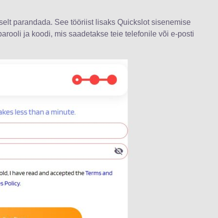
iselt parandada. See tööriist lisaks Quickslot sisenemise
ooli ja koodi, mis saadetakse teie telefonile või e-posti