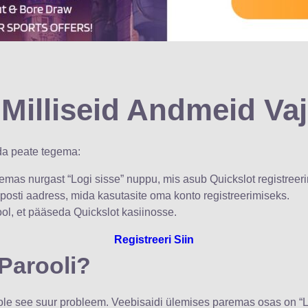
 Milliseid Andmeid Vaj
ida peate tegema:
emas nurgast “Logi sisse” nuppu, mis asub Quickslot registreer
posti aadress, mida kasutasite oma konto registreerimiseks.
l, et pääseda Quickslot kasiinosse.
Registreeri Siin
Parooli?
ole see suur probleem. Veebisaidi ülemises paremas osas on “Lo