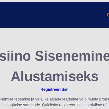
siino Sisenemine
Alustamiseks
Registreeri Siin
senemise tegemise ja vajalike asjade teadmine võib muuta prots
 sisselogimise sammude, Quickslot registreerimise ja oluliste nõ