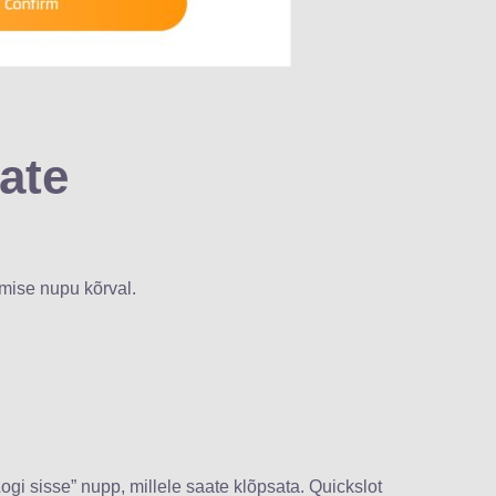
ate
imise nupu kõrval.
gi sisse” nupp, millele saate klõpsata. Quickslot