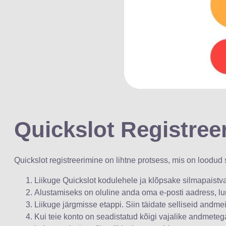
Quickslot Registree
Quickslot registreerimine on lihtne protsess, mis on loodu
Liikuge Quickslot kodulehele ja klõpsake silmapaistval
Alustamiseks on oluline anda oma e-posti aadress, lu
Liikuge järgmisse etappi. Siin täidate selliseid andmei
Kui teie konto on seadistatud kõigi vajalike andmete