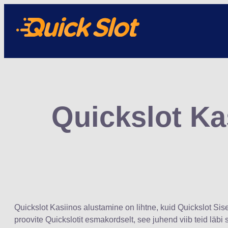
Skip
to
content
Quickslot Ka
Quickslot Kasiinos alustamine on lihtne, kuid Quickslot Si
proovite Quickslotit esmakordselt, see juhend viib teid läbi