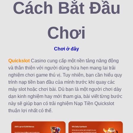
Cách Bắt Đầu
Chơi
Chơi ở đây
Quickslot
Casino cung cấp một nền tảng năng động
và thân thiện với người dùng hứa hẹn mang lại trải
nghiệm chơi game thú vị. Tuy nhiên, bạn cần hiểu quy
trình nạp tiền ban đầu của mình trước khi quay các
máy slot hoặc chơi bài. Dù bạn là một người chơi dày
dạn kinh nghiệm hay mới tham gia, bài viết từng bước
này sẽ giúp bạn có trải nghiệm Nạp Tiền Quickslot
thuận lợi nhất có thể.