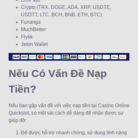
Crypto (TRX, DOGE, ADA, XRP, USDTE,
USDTT, LTC, BCH, BNB, ETH, BTC)
Funanga
MuchBetter
Flykk
Jeton Wallet
Nếu Có Vấn Đề Nạp
Tiền?
Nếu bạn gặp vấn đề với việc nạp tiền tại Casino Online
Quickslot, có một vài cách dễ dàng để nhận được sự
giúp đỡ:
Để được hỗ trợ nhanh chóng, sử dụng tính năng