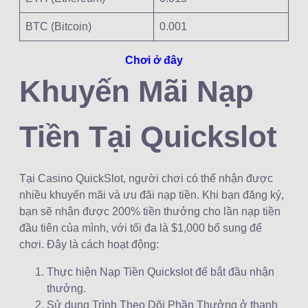
BTC (Bitcoin)
0.001
Chơi ở đây
Khuyến Mãi Nạp
Tiền Tại Quickslot
Tại Casino QuickSlot, người chơi có thể nhận được
nhiều khuyến mãi và ưu đãi nạp tiền. Khi bạn đăng ký,
bạn sẽ nhận được 200% tiền thưởng cho lần nạp tiền
đầu tiên của mình, với tối đa là $1,000 bổ sung để
chơi. Đây là cách hoạt động:
Thực hiện Nạp Tiền Quickslot để bắt đầu nhận
thưởng.
Sử dụng Trình Theo Dõi Phần Thưởng ở thanh