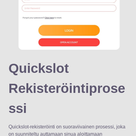
Quickslot
Rekisteröintiprose
ssi
Quickslot-rekisteröinti on suoraviivainen prosessi, joka
on suunniteltu auttamaan sinua aloittamaan