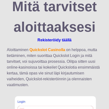
Mitä tarvitset
aloittaaksesi
Rekisteröidy täällä
Aloittaminen
Quickslot Casinolla
on helppoa, mutta
tietäminen, miten suorittaa Quickslot Login ja mitä
tarvitset, voi sujuvoittaa prosessia. Olitpa sitten uusi
online-kasinoissa tai kokeilet Quickslotia ensimmäistä
kertaa, tämä opas vie sinut läpi kirjautumisen
vaiheiden, Quickslot-rekisteröinnin ja olennaisten
vaatimusten.