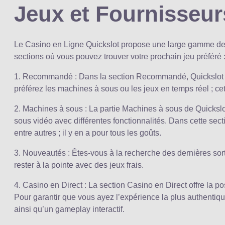
Jeux et Fournisseur
Le Casino en Ligne Quickslot propose une large gamme de je
sections où vous pouvez trouver votre prochain jeu préféré 
1. Recommandé : Dans la section Recommandé, Quickslot pro
préférez les machines à sous ou les jeux en temps réel ; c
2. Machines à sous : La partie Machines à sous de Quickslo
sous vidéo avec différentes fonctionnalités. Dans cette sec
entre autres ; il y en a pour tous les goûts.
3. Nouveautés : Êtes-vous à la recherche des dernières sort
rester à la pointe avec des jeux frais.
4. Casino en Direct : La section Casino en Direct offre la pos
Pour garantir que vous ayez l’expérience la plus authentiq
ainsi qu’un gameplay interactif.