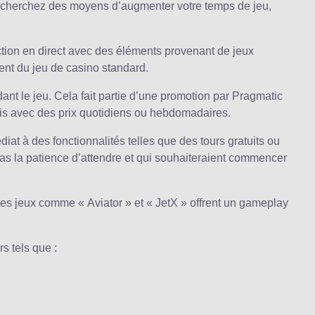
 recherchez des moyens d’augmenter votre temps de jeu,
action en direct avec des éléments provenant de jeux
ent du jeu de casino standard.
nt le jeu. Cela fait partie d’une promotion par Pragmatic
ois avec des prix quotidiens ou hebdomadaires.
iat à des fonctionnalités telles que des tours gratuits ou
 pas la patience d’attendre et qui souhaiteraient commencer
 Des jeux comme « Aviator » et « JetX » offrent un gameplay
s tels que :