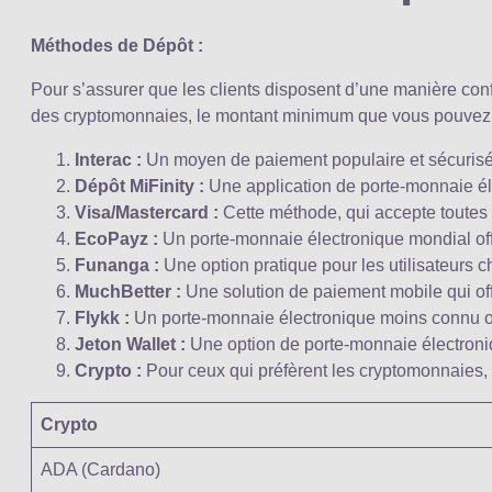
Méthodes de Dépôt :
Pour s’assurer que les clients disposent d’une manière conf
des cryptomonnaies, le montant minimum que vous pouvez d
Interac :
Un moyen de paiement populaire et sécurisé
Dépôt MiFinity :
Une application de porte-monnaie éle
Visa/Mastercard :
Cette méthode, qui accepte toutes l
EcoPayz :
Un porte-monnaie électronique mondial offr
Funanga :
Une option pratique pour les utilisateurs 
MuchBetter :
Une solution de paiement mobile qui off
Flykk :
Un porte-monnaie électronique moins connu off
Jeton Wallet :
Une option de porte-monnaie électroniqu
Crypto :
Pour ceux qui préfèrent les cryptomonnaies,
Crypto
ADA (Cardano)