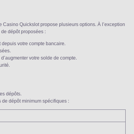
le Casino Quickslot propose plusieurs options. À l’exception
 de dépôt proposées :
 depuis votre compte bancaire.
sées.
le d’augmenter votre solde de compte.
rité.
des dépôts.
s de dépôt minimum spécifiques :