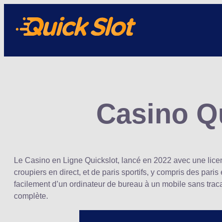
Aller
au
contenu
Casino Qu
Le Casino en Ligne Quickslot, lancé en 2022 avec une licen
croupiers en direct, et de paris sportifs, y compris des pari
facilement d’un ordinateur de bureau à un mobile sans tracas
complète.