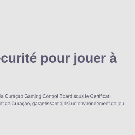
curité pour jouer à
r la Curaçao Gaming Control Board sous le Certificat
nt de Curaçao, garantissant ainsi un environnement de jeu