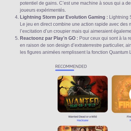
potentiel de gains. C’est une machine à sous qui a des 
joueurs expérimentés.
Lightning Storm par Evolution Gaming :
Lightning S
Le jeu en direct combine une action rapide avec des m
l’excitation d’un croupier mais qui aimeraient égaleme
Reactoonz par Play’n GO :
Pour ceux qui sont à la r
en raison de son design d’extraterrestre particulier,
les figures animées remplissent la fonction Quantum